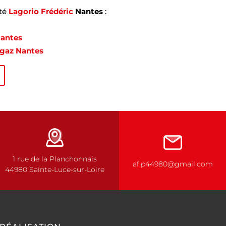
été
Lagorio Frédéric
Nantes
:
Nantes
 gaz Nantes
1 rue de la Planchonnais
aflp44980@gmail.com
44980 Sainte-Luce-sur-Loire