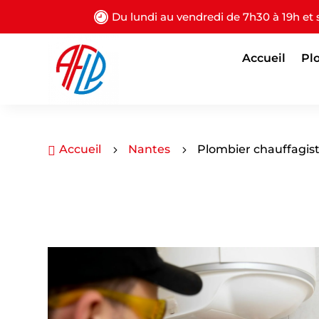
Du lundi au vendredi de 7h30 à 19h et
Accueil
Pl
Accueil
Nantes
Plombier chauffagis

5
5