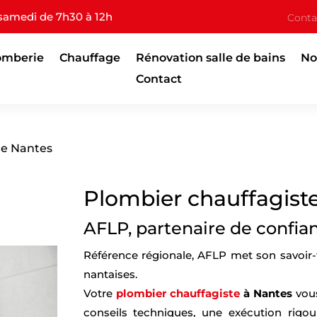
 samedi de 7h30 à 12h
Conta
omberie
Chauffage
Rénovation salle de bains
No
Contact
te Nantes
Plombier chauffagist
AFLP, partenaire de confian
Référence régionale, AFLP met son savoir-fa
nantaises.
Votre
plombier chauffagiste
à Nantes
vous
conseils techniques, une exécution rigour