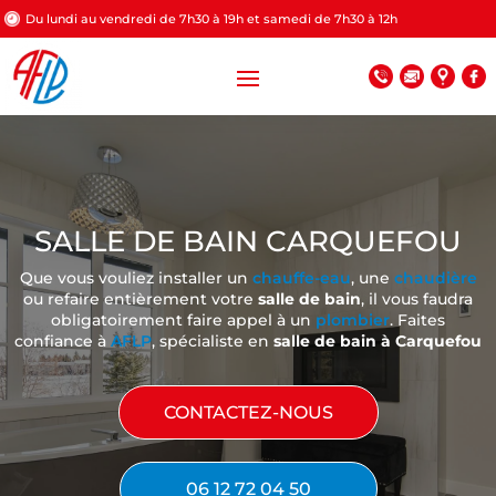
Du lundi au vendredi de 7h30 à 19h et samedi de 7h30 à 12h
SALLE DE BAIN CARQUEFOU
Que vous vouliez installer un
chauffe-eau
, une
chaudière
ou refaire entièrement votre
salle de bain
, il vous faudra
obligatoirement faire appel à un
plombier
. Faites
confiance à
AFLP
, spécialiste en
salle de bain à Carquefou
CONTACTEZ-NOUS
06 12 72 04 50