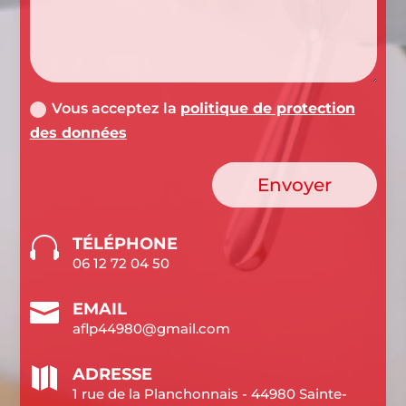
Vous acceptez la
politique de protection
des données
Envoyer

TÉLÉPHONE
06 12 72 04 50

EMAIL
aflp44980@gmail.com

ADRESSE
1 rue de la Planchonnais - 44980 Sainte-